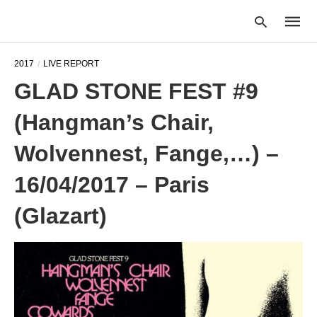
2017
LIVE REPORT
GLAD STONE FEST #9
Type
(Hangman’s Chair,
your
searc
query
Wolvennest, Fange,…) –
and
hit
16/04/2017 – Paris
enter:
(Glazart)