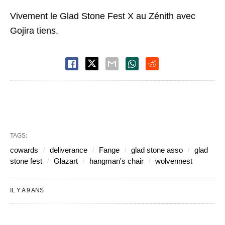
Vivement le Glad Stone Fest X au Zénith avec
Gojira tiens.
TAGS:
cowards
deliverance
Fange
glad stone asso
glad
stone fest
Glazart
hangman's chair
wolvennest
IL Y A 9 ANS