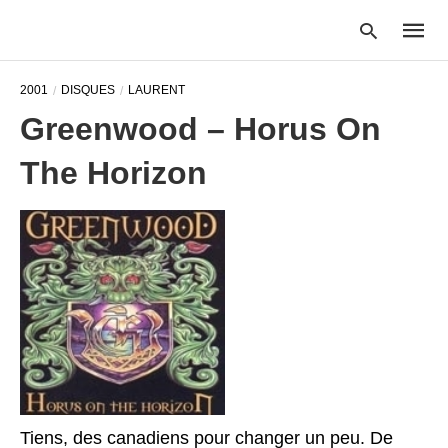
2001
DISQUES
LAURENT
Greenwood – Horus On
Type
The Horizon
your
searc
query
and
hit
enter:
Tiens, des canadiens pour changer un peu. De