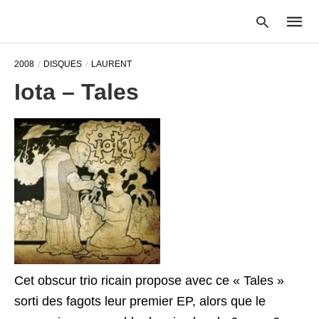
2008
DISQUES
LAURENT
Iota – Tales
Type
your
searc
query
and
hit
enter:
Cet obscur trio ricain propose avec ce « Tales »
sorti des fagots leur premier EP, alors que le