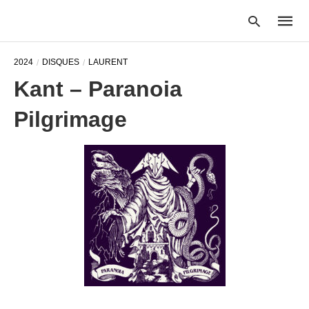
2024
DISQUES
LAURENT
Kant – Paranoia
Type
Pilgrimage
your
searc
query
and
hit
enter: