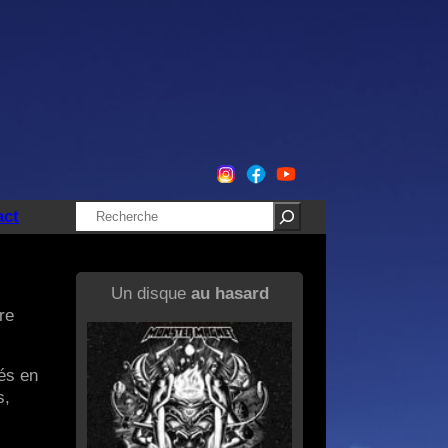
Rechercher
act
Un disque
au hasard
re
és en
s,