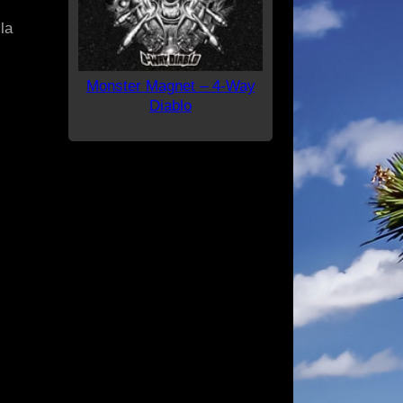
la
Monster Magnet – 4-Way
Diablo