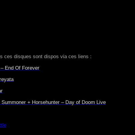
s ces disques sont dispos via ces liens :
 – End Of Forever
reyata
ar
+ Summoner + Horsehunter – Day of Doom Live
tle