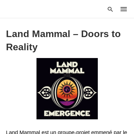
Land Mammal – Doors to
Reality
Type
your
searc
query
and
hit
enter:
Land Mammal est un groupe-projet emmené par le