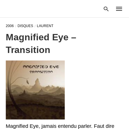
2006
DISQUES
LAURENT
Magnified Eye –
Type
Transition
your
searc
query
and
hit
enter:
Magnified Eye, jamais entendu parler. Faut dire