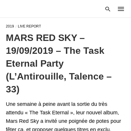
2019
LIVE REPORT
MARS RED SKY –
Type
19/09/2019 – The Task
your
searc
query
Eternal Party
and
hit
(L’Antirouille, Talence –
enter:
33)
Une semaine à peine avant la sortie du très
attendu « The Task Eternal », leur nouvel album,
Mars Red Sky a invité une poignée de potes pour
fêter ça, et proposer quelques titres en exclu.