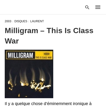
2003
DISQUES
LAURENT
Milligram – This Is Class
Type
War
your
searc
query
and
hit
enter:
Il y a quelque chose d’éminemment ironique à