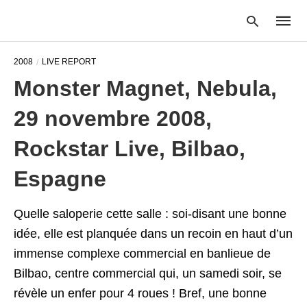
2008
LIVE REPORT
Monster Magnet, Nebula,
Type
29 novembre 2008,
your
searc
query
Rockstar Live, Bilbao,
and
hit
Espagne
enter:
Quelle saloperie cette salle : soi-disant une bonne
idée, elle est planquée dans un recoin en haut d’un
immense complexe commercial en banlieue de
Bilbao, centre commercial qui, un samedi soir, se
révèle un enfer pour 4 roues ! Bref, une bonne