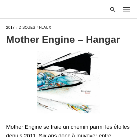
2017
DISQUES
FLAUX
Mother Engine – Hangar
Type
your
searc
query
and
hit
enter:
Mother Engine se fraie un chemin parmi les étoiles
depuis 2011. Six ans donc à louvoyer entre