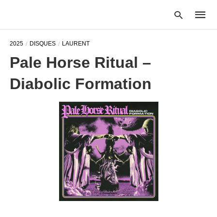
2025
DISQUES
LAURENT
Pale Horse Ritual –
Type
Diabolic Formation
your
searc
query
and
hit
enter: