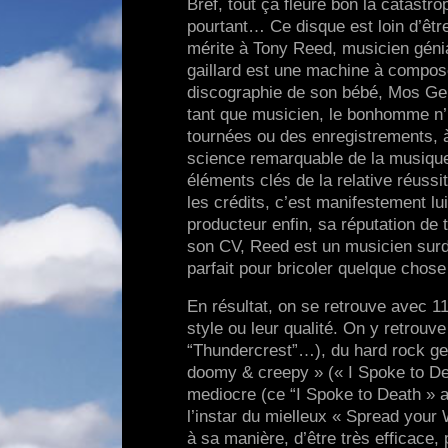
Bref, tout ça fleure bon la catastr
pourtant… Ce disque est loin d’être
mérite à Tony Reed, musicien géni
gaillard est une machine à composer
discographie de son bébé, Mos Gene
tant que musicien, le bonhomme n’h
tournées ou des enregistrements, à
science remarquable de la musique 
éléments clés de la relative réuss
les crédits, c’est manifestement l
producteur enfin, sa réputation de
son CV, Reed est un musicien surdou
parfait pour bricoler quelque chose
En résultat, on se retrouve avec 1
style ou leur qualité. On y retrou
“Thundercrest”…), du hard rock gen
doomy & creepy » (« I Spoke to Dea
mediocre (ce “I Spoke to Death » a
l’instar du mielleux « Spread your
à sa manière, d’être très efficace, 