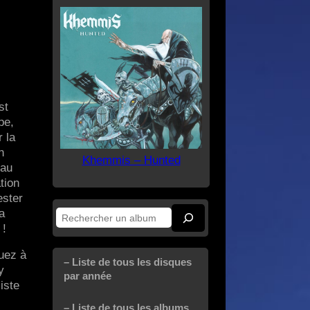
st
pe,
 la
h
Khemmis – Hunted
 au
tion
ester
a
Rechercher
 !
quez à
– Liste de tous les disques
y
par année
iste
– Liste de tous les albums