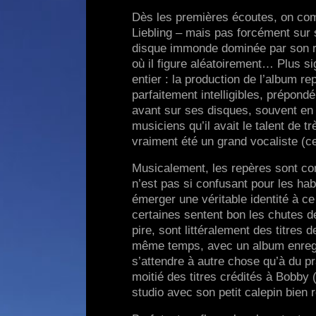
Dès les premières écoutes, on comp
Liebling – mais pas forcément sur 
disque immonde dominée par son re
où il figure aléatoirement… Plus sig
entier : la production de l’album re
parfaitement intelligibles, prépond
avant sur ses disques, souvent en r
musiciens qu’il avait le talent de t
vraiment été un grand vocaliste (c
Musicalement, les repères sont co
n’est pas si confusant pour les ha
émerger une véritable identité à c
certaines sentent bon les chutes 
pire, sont littéralement des titres
même temps, avec un album enregi
s’attendre à autre chose qu’à du p
moitié des titres crédités à Bobby
studio avec son petit calepin bien 