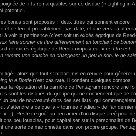
 poignée de riffs remarquables sur ce disque (« Lighting in A
i potentiel.
itres bonus sont proposés : deux titres qui sonnent encore
t ne feront probablement pas date, et une version alterna
l à voir la pertinence (c’est soit un excès égotique de Reed
x faire sonner ce titre différemment en touchant ce bouton
soit un excès égotique de Reed-compositeur «
ce titre est
en remets une couche en changeant un peu le son, je ne sai
mitigé : alors que tout semblait mis en œuvre pour générer 
ing in A Bottle
n’est pas raté. Il contient quelques compos
as la réputation et la carrière de Pentagram (encore une foi
res sont les disques du groupe qui ne contiennent que de b
cter un peu de nouveauté dans des set lists qui commençaient
ut s’attendre à ce que la « tournée d’adieu » de l’an dernier 
ir »…). Reste ce goût un peu amer d’un disque créé pour de
ions peu louables, pour capitaliser sur la personnalité de B
nt une sorte de marionnette dans son propre groupe. Penta
?