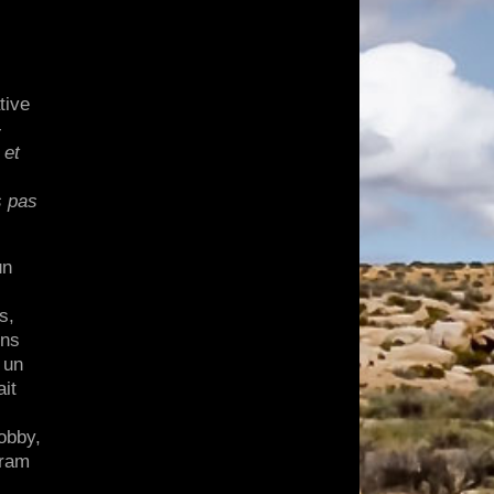
tive
-
 et
s pas
un
s,
ons
 un
ait
obby,
gram