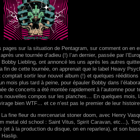
s pages sur la situation de Pentagram, sur comment on en e
 après une tournée d’adieu (!) l’an dernier, passée par l’Euro
 Bobby Liebling, ont annoncé les uns après les autres quitter
 fin de cette tournée, on apprenait que le label Heavy Psyc
 comptait sortir leur nouvel album (!) et quelques rééditions
un mois plus tard à peine, pour épauler Bobby dans l’élabora
née de concerts a été montée rapidement à l’automne pour t
ues nouvelles compos sur les planches… En quelques mois, l
virage bien WTF… et ce n’est pas le premier de leur histoire
 ? La fine fleur du mercenariat stoner doom, avec Henry Vas
m metal old school : Saint Vitus, Spirit Caravan, etc…), Ton
(et à la production du disque, on en reparlera), et son bass
 Haslip.