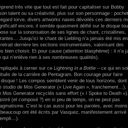
rend très vite que tout est fait pour capitaliser sur Bobby
son talent ou sa créativité, plus sur son personnage : poche
gard torve, divers artworks nases dévoilés ces derniers m
nificatif encore, il semble quasiment déifié sur le disque tou
pose sur la sonorisation de ses lignes de chant, cristallines,
érantes… Jusqu’ici le chant de Liebling n’a jamais été mis en
etrait derrière les sections instrumentales, valorisant des
rès bien choisir. Et pour cause (attention blasphème) : il n’a 
e qui n’enlève rien à ses nombreuses qualités).
mpliqués à cerner sur ce
Lightning in a Bottle
– ce qui en soi
bitués de la carrière de Pentagram. Bon courage pour faire
e disque ! Les compos semblent venir de tous horizons, dont
de studio de Mos Generator (« Live Again », franchement…),
 de Mos Generator recyclés sans effort (« I Spoke to Death »)
stré (et composé ?) en si peu de temps, on ne peut pas
ragmatisme. C’est le cas aussi pour les paroles, avec moins
 (beaucoup ont été écrits par Vasquez, manifestement arrivé
rempli…).