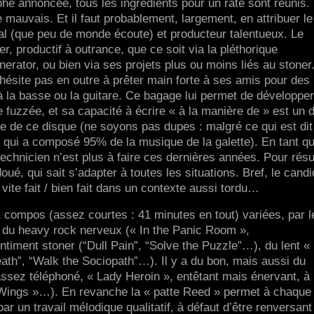
ophe annoncée, tous les ingrédients pour un raté sont réunis.
 mauvais. Et il faut probablement, largement, en attribuer le
al (que peu de monde écoute) et producteur talentueux. Le
, productif à outrance, que ce soit via la pléthorique
rator, ou bien via ses projets plus ou moins liés au stoner
ésite pas en outre à prêter main forte à ses amis pour des
 la basse ou la guitare. Ce bagage lui permet de développe
fuzzée, et sa capacité à écrire « à la manière de » est un 
ite de ce disque (ne soyons pas dupes : malgré ce qui est di
ui qui a composé 95% de la musique de la galette). En tant q
 technicien n’est plus à faire ces dernières années. Pour ré
é, qui sait s’adapter à toutes les situations. Bref, le candi
 vite fait / bien fait dans un contexte aussi tordu…
1 compos (assez courtes : 41 minutes en tout) variées, par l
ve du heavy rock nerveux (« In the Panic Room »,
timent stoner (“Dull Pain”, “Solve the Puzzle”…), du lent «
th”, “Walk the Sociopath”…). Il y a du bon, mais aussi du
ssez téléphoné, « Lady Heroin », entêtant mais énervant, à
 Wings »…). En revanche la « patte Reed » permet à chaque t
par un travail mélodique qualitatif, à défaut d’être renversant