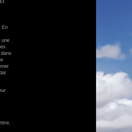
 Et
. En
r une
des
t dans
ue
sumer
dat
eur
itre,