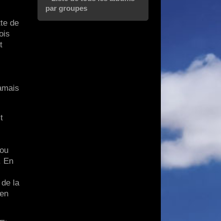
par groupes
tte de
ois
t
jamais
t
 ou
. En
 de la
 en