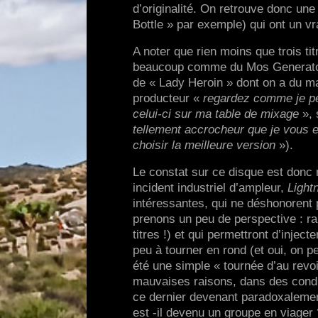
d’originalité. On retrouve donc une
Bottle » par exemple) qui ont un vra
A noter que rien moins que trois t
beaucoup comme du Mos Generator e
de « Lady Heroin » dont on a du ma
producteur «
regardez comme je peu
celui-ci sur ma table de mixage
», 
tellement accrocheur que je vous 
choisir la meilleure version
»).
Le constat sur ce disque est donc 
incident industriel d’ampleur,
Lightn
intéressantes, qui ne déshonorent p
prenons un peu de perspective : ra
titres !) et qui permettront d’inje
peu à tourner en rond (et oui, on pe
été une simple « tournée d’au revo
mauvaises raisons, dans des condit
ce dernier devenant paradoxaleme
est -il devenu un groupe en viager 