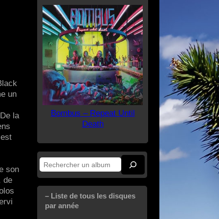
Black
me un
Bombus – Repeat Until
 De la
Death
ens
 est
Rechercher
de son
, de
olos
– Liste de tous les disques
ervi
par année