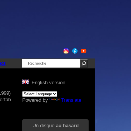
Rechercher
act
English version
1999)
erfab
Powered by
Translate
Un disque
au hasard