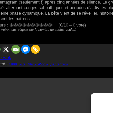
ntagram (seulement !) après cinq années de silence. Le g
é, alternant congés sabbathiques et périodes d’activités pl
ne phase dynamique. La bête vient de se réveiller, histoir
sont les patrons.
eurs :
(0/10 – 0 vote)
 votre note, cliquez sur le nombre de cactus voulus)
herfab
ant :
1999
90s
Black Widow
pentagram