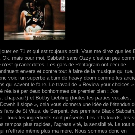
ouer en 71 et qui est toujours actif. Vous me direz que les 
i. Ok, mais pour moi, Sabbath sans Ozzy c’est un peu com
e n’est qu’anecdotes. Les gars de Pentagram ont ceci de
ntinuent envers et contre tout à faire de la musique qui tue.
onc voici un superbe album de heavy doom comme les anci
ens qui savent le faire. Le travail de « Review your choices »
été réalisé par deux bonhommes de premier plan : Joe
, chapeau !) et Bobby Liebling (toutes les parties vocales,
« Downhill slope », cela vous donnera une idée de l’étendue 
les fans de St Vitus, de Serpent, des premiers Black Sabbath
. Tous les ingrédients sont présents. Les riffs lourds, les s
 tempos plus rapides, l’agressivité, la sensibilité. Le tout s
 qui n’effraie même plus ma mère. Nous sommes donc en