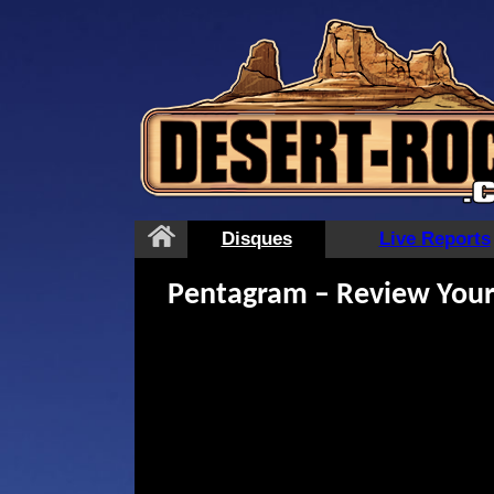
Aller
au
contenu
Disques
Live Reports
Pentagram – Review Your