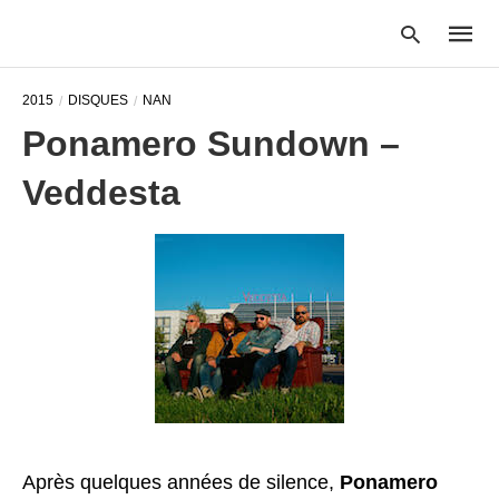
2015
DISQUES
NAN
Ponamero Sundown –
Type
Veddesta
your
searc
query
and
hit
enter:
Après quelques années de silence,
Ponamero