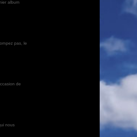
mier album
rompez pas, le
occasion de
qui nous