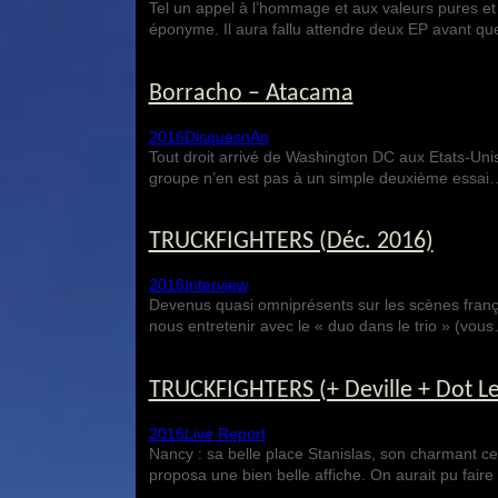
Tel un appel à l’hommage et aux valeurs pures e
éponyme. Il aura fallu attendre deux EP avant q
Borracho – Atacama
2016
Disques
nAn
Tout droit arrivé de Washington DC aux Etats-Un
groupe n’en est pas à un simple deuxième essai
TRUCKFIGHTERS (Déc. 2016)
2016
Interview
Devenus quasi omniprésents sur les scènes franç
nous entretenir avec le « duo dans le trio » (vou
TRUCKFIGHTERS (+ Deville + Dot Le
2016
Live Report
Nancy : sa belle place Stanislas, son charmant cen
proposa une bien belle affiche. On aurait pu fair