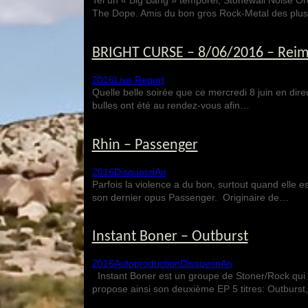
Tel un « Big Bang » temporel, Stonewall Noise Or
The Dope. Amis du bon gros Rock-Metal des plu
BRIGHT CURSE – 8/06/2016 – Reims 
2016
Live Report
Quelle belle soirée que ce mercredi 8 juin en dire
bulles ont été au rendez-vous afin…
Rhin – Passenger
2016
Disques
nAn
Parfois la violence a du bon, surtout quand elle 
son dernier opus Passenger. Originaire de…
Instant Boner – Outburst
2016
Autoproduction
Disques
nAn
Instant Boner est un groupe de Stoner/Rock qui 
propose ainsi son deuxième EP 5 titres: Outburst