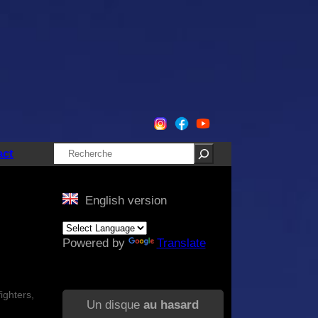
Rechercher
act
English version
Powered by
Translate
ighters,
Un disque
au hasard