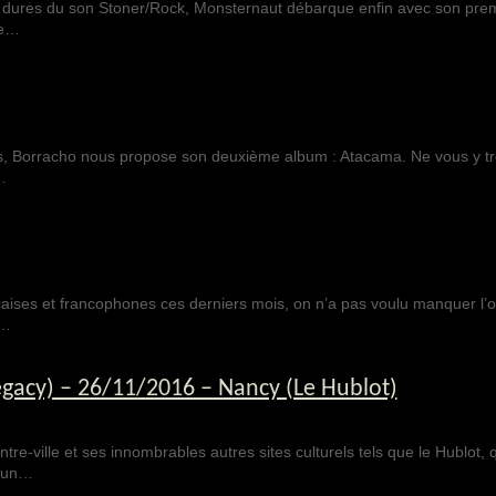
t dures du son Stoner/Rock, Monsternaut débarque enfin avec son pre
ue…
is, Borracho nous propose son deuxième album : Atacama. Ne vous y t
…
aises et francophones ces derniers mois, on n’a pas voulu manquer l’
s…
gacy) – 26/11/2016 – Nancy (Le Hublot)
tre-ville et ses innombrables autres sites culturels tels que le Hublot, 
e un…