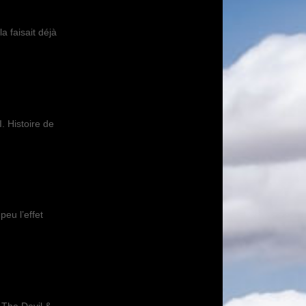
 faisait déjà
. Histoire de
peu l’effet