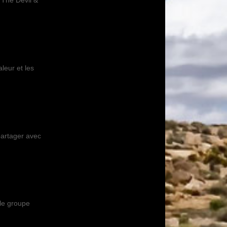
 The Devil &
leur et les
partager avec
le groupe