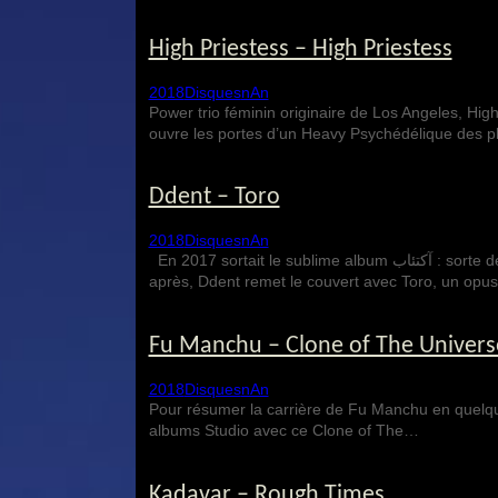
High Priestess – High Priestess
2018
Disques
nAn
Power trio féminin originaire de Los Angeles, Hi
ouvre les portes d’un Heavy Psychédélique des p
Ddent – Toro
2018
Disques
nAn
En 2017 sortait le sublime album آكتئاب : sorte de voyage poétique et initiatique Post-Metal aux accents industriels. Seulement un an
après, Ddent remet le couvert avec Toro, un op
Fu Manchu – Clone of The Univers
2018
Disques
nAn
Pour résumer la carrière de Fu Manchu en quelques
albums Studio avec ce Clone of The…
Kadavar – Rough Times