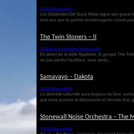
2016
Disques
nAn
Los Disidentes Del Sucio Motel signe son grand re
trois ans que le quintet strasbourgeois n’avait pa
The Twin Stoners – II
2016
Autoproduction
Disques
nAn
En direct de la belle Aquitaine, le groupe The Twin
ne pas perdre l’auditeur, vous serez…
Samavayo – Dakota
2016
Disques
nAn
La diversité culturelle aura toujours du bon, surto
que nous procure la découverte et l’écoute d’un
Stonewall Noise Orchestra – The 
2016
Disques
nAn