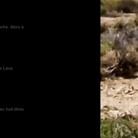
nche. Alors à
ss Lava
c huit titres