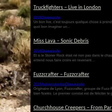
Truckfighters – Live in London
2016
Disques
nAn
Un bon live, c’est toujours quelque chose à prend
quoi bon imaginer un…
Miss Lava – Sonic Debris
2016
Disques
nAn
Et si le Stoner Rock était né non pas dans le cha
entend nous faire croire en revenant…
Fuzzcrafter – Fuzzcrafter
2015
Autoproduction
Disques
nAn
Originaire de Lyon, Fuzzcrafter, groupe de Fuzz-R
bien ficelés. Le premier constat est de féliciter l
Churchhouse Creepers – From Par