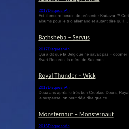
2017
Disques
nAn
Est-il encore besoin de présenter Kadavar ?! Cert
albums pour le trio allemand et autant dire qu’il…
Bathsheba – Servus
2017
Disques
nAn
Qui a dit que la Belgique ne savait pas « doomer 
Svart Records, la mère de Salomon…
Royal Thunder – Wick
2017
Disques
nAn
Deux ans après le très bon Crooked Doors, Royal
le suspense, on peut déjà dire que ce…
Monsternaut – Monsternaut
2016
Disques
nAn