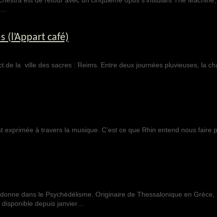
chestra est de retour avec un cinquième opus s’intitulant The Machine,
s…
(l’Appart café)
ct de la ville des sacres : Reims. Entre deux journées pluvieuses, la cha
est exprimée à travers la musique. C’est ce que Rhin entend nous faire 
donne dans le Psychédélisme. Originaire de Thessalonique en Grèce, 
, disponible depuis janvier…