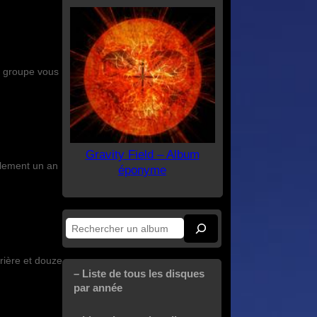
e groupe vous
Gravity Field – Album
éponyme
Rechercher
rière et douze
– Liste de tous les disques
par année