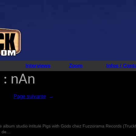
Interviews
Zoom
Infos / Cont
 :
nAn
Page suivante
→
 album studio intitulé Pigs with Gods chez Fuzzorama Records (Truckf
re de…