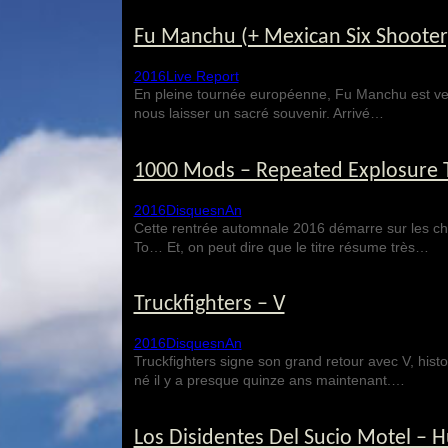
Fu Manchu (+ Mexican Six Shooter)
2016
Live Report
En pleine tournée européenne, Fu Manchu est venu f
nous laisser un sacré souvenir. Arrivé…
1000 Mods – Repeated Explosure 
2016
Disques
nAn
Cette rentrée automnale 2016 démarre sur les c
To… Et, on peut dire que le titre résume très…
Truckfighters – V
2016
Disques
nAn
Truckfighters signe son grand retour avec V, hist
né il y a presque quinze ans maintenant.…
Los Disidentes Del Sucio Motel – 