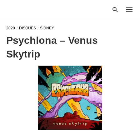
2020
DISQUES
SIDNEY
Psychlona – Venus
Type
Skytrip
your
searc
query
and
hit
enter: