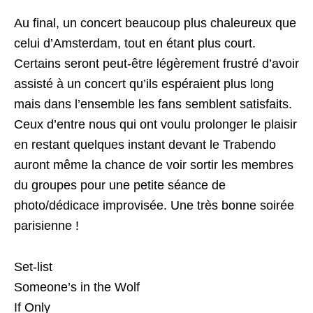
Au final, un concert beaucoup plus chaleureux que
celui d’Amsterdam, tout en étant plus court.
Certains seront peut-être légèrement frustré d’avoir
assisté à un concert qu’ils espéraient plus long
mais dans l’ensemble les fans semblent satisfaits.
Ceux d’entre nous qui ont voulu prolonger le plaisir
en restant quelques instant devant le Trabendo
auront même la chance de voir sortir les membres
du groupes pour une petite séance de
photo/dédicace improvisée. Une très bonne soirée
parisienne !
Set-list
Someone’s in the Wolf
If Only