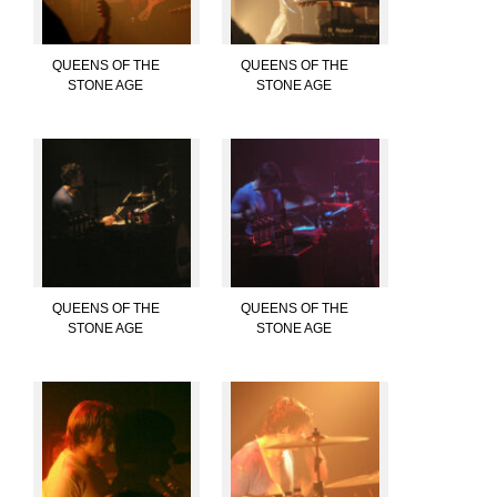
QUEENS OF THE
QUEENS OF THE
STONE AGE
STONE AGE
QUEENS OF THE
QUEENS OF THE
STONE AGE
STONE AGE