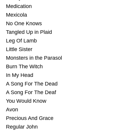
Medication
Mexicola
No One Knows
Tangled Up in Plaid
Leg Of Lamb
Little Sister
Monsters in the Parasol
Burn The Witch
In My Head
A Song For The Dead
A Song For The Deaf
You Would Know
Avon
Precious And Grace
Regular John