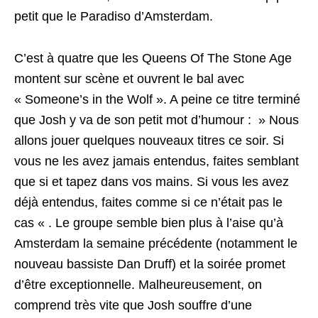
petit que le Paradiso d’Amsterdam.
C’est à quatre que les Queens Of The Stone Age
montent sur scène et ouvrent le bal avec
« Someone’s in the Wolf ». A peine ce titre terminé
que Josh y va de son petit mot d’humour : » Nous
allons jouer quelques nouveaux titres ce soir. Si
vous ne les avez jamais entendus, faites semblant
que si et tapez dans vos mains. Si vous les avez
déjà entendus, faites comme si ce n’était pas le
cas « . Le groupe semble bien plus à l’aise qu’à
Amsterdam la semaine précédente (notamment le
nouveau bassiste Dan Druff) et la soirée promet
d’être exceptionnelle. Malheureusement, on
comprend très vite que Josh souffre d’une