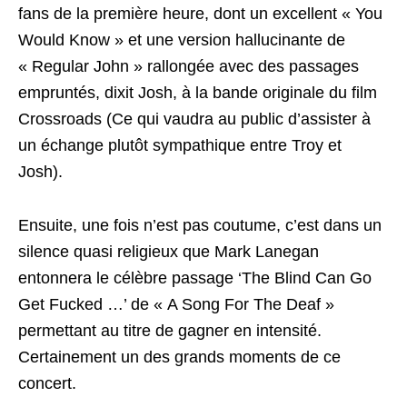
fans de la première heure, dont un excellent « You
Would Know » et une version hallucinante de
« Regular John » rallongée avec des passages
empruntés, dixit Josh, à la bande originale du film
Crossroads (Ce qui vaudra au public d’assister à
un échange plutôt sympathique entre Troy et
Josh).
Ensuite, une fois n’est pas coutume, c’est dans un
silence quasi religieux que Mark Lanegan
entonnera le célèbre passage ‘The Blind Can Go
Get Fucked …’ de « A Song For The Deaf »
permettant au titre de gagner en intensité.
Certainement un des grands moments de ce
concert.