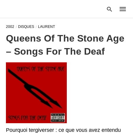
2002
DISQUES
LAURENT
Queens Of The Stone Age
Type
– Songs For The Deaf
your
searc
query
and
hit
enter:
Pourquoi tergiverser : ce que vous avez entendu