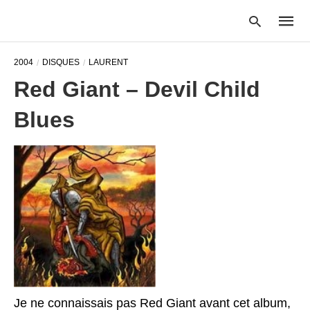
2004
DISQUES
LAURENT
Red Giant – Devil Child
Type
Blues
your
searc
query
and
hit
enter:
Je ne connaissais pas Red Giant avant cet album,