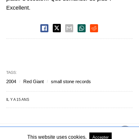
Excellent.
TAGS:
2004
Red Giant
small stone records
IL Y A 15 ANS
This website uses cookies.
Accepter
Copyright © 2004-2026 - Tous droits réservés
Voir la version PC