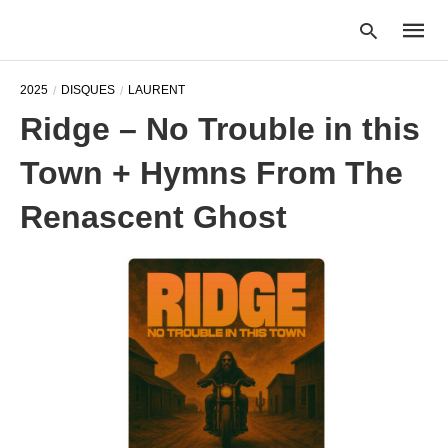
2025
DISQUES
LAURENT
Ridge – No Trouble in this
Type
Town + Hymns From The
your
searc
query
Renascent Ghost
and
hit
enter: