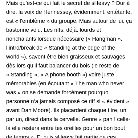
Mais qu’est-ce qui fait le secret de sHeavy ? Dur à
dire, la voix de Hennessey, évidemment, entêtante,
est « l’emblème » du groupe. Mais autour de lui, ça
bastonne velu. Les riffs, déjà, lourds et
nonchalants lorsque nécessaire (« Hangman »,
l’intro/break de « Standing at the edge of the
world »), savent être bien graisseux et sauvages
dès lors qu’il faut balancer du bois (le reste de
« Standing », « A phone booth ») voire juste
mémorables (en écoutant « The man who never
was » on se demande forcément pourquoi
personne n’a jamais composé ce riff si « évident »
avant Dan Moore). Ils placardent chaque titre, un
par un, direct dans la cervelle. Genre « pan ! celle-
là elle restera entre tes oreilles pour un bon bout
de temps ». Et puis sHeavy fait partie de ces