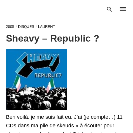
2005
DISQUES
LAURENT
Sheavy – Republic ?
Type
your
searc
query
and
hit
enter:
Ben voilà, je me suis fait eu. J’ai (je compte…) 11
CDs dans ma pile de skeuds « à écouter pour