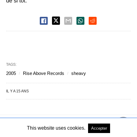
de si tôt.
TAGS:
2005
Rise Above Records
sheavy
IL Y A 15 ANS
This website uses cookies.
Accepter
Copyright © 2004-2026 - Tous droits réservés
Voir la version PC