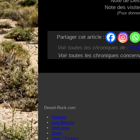
Note de Des
Note des visit
(Pour donner
Partager cet article :
Voir toutes les chroniques de :
Iro2
Voir toutes les chroniques concern
Desert-Rock.com
Disques
Live Reports
Interviews
Zoom
Infos / Contact