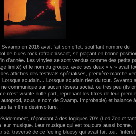
 Svvamp en 2016 avait fait son effet, soufflant nombre de
ol de blues rock rafraichissant, se plaçant en bonne positio
in d’année. Les vinyles se sont vendus comme des petits p
ge limité) et le nom du groupe, avec ses deux « v » avait to
des affiches des festivals spécialisés, première marche ver
… Lorsque soudain… Lorsque soudain rien du tout. Svvamp a 
 ne communique sur aucun réseau social, ou très peu (ils o
n’est visible nulle part, reprenant les titres de leur premie
en autoprod, sous le nom de Swamp. Improbable) et balance 
urs la même désinvolture.
évidemment, répondant à des logiques 70’s (Led Zep et tant
 à leur musique. Leur musique qui est toujours aussi bonne,
isé, traversé de ce feeling bluesy qui avait fait tout l’intérêt