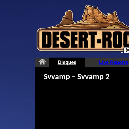
Aller
au
contenu
Disques
Live Reports
Svvamp – Svvamp 2