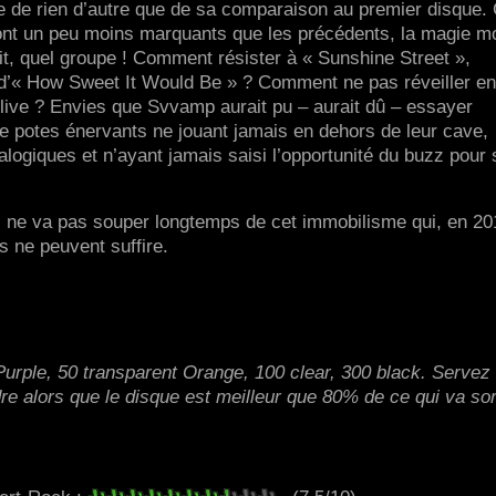
e de rien d’autre que de sa comparaison au premier disque.
sont un peu moins marquants que les précédents, la magie m
it, quel groupe ! Comment résister à « Sunshine Street »,
d’« How Sweet It Would Be » ? Comment ne pas réveiller e
ive ? Envies que Svvamp aurait pu – aurait dû – essayer
 de potes énervants ne jouant jamais en dehors de leur cave,
ogiques et n’ayant jamais saisi l’opportunité du buzz pour s
ne va pas souper longtemps de cet immobilisme qui, en 20
ls ne peuvent suffire.
Purple, 50 transparent Orange, 100 clear, 300 black. Servez
dre alors que le disque est meilleur que 80% de ce qui va sor