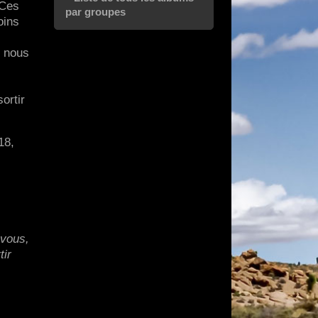
 Ces
par groupes
oins
n nous
ortir
18,
 vous,
tir