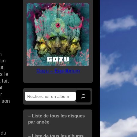
n
ain
ut
Gozu – Equilibrium
s le
fait
nt
r
Rechercher
à son
– Liste de tous les disques
par année
 du
– Liste de tous les albums