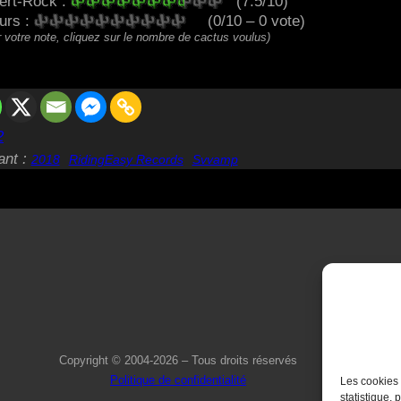
ert-Rock :
(7.5/10)
eurs :
(0/10 – 0 vote)
 votre note, cliquez sur le nombre de cactus voulus)
2
ant :
2018
RidingEasy Records
Svvamp
Copyright © 2004-2026 – Tous droits réservés
Politique de confidentialité
Les cookies 
statistique, 