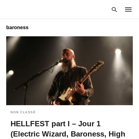
baroness
Type
your
searc
query
and
hit
enter:
NON CLASSÉ
HELLFEST part I – Jour 1
(Electric Wizard, Baroness, High