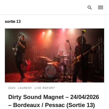
sortie 13
Type
your
searc
query
and
hit
enter:
2026
LAURENT
LIVE REPORT
Dirty Sound Magnet – 24/04/2026
– Bordeaux / Pessac (Sortie 13)