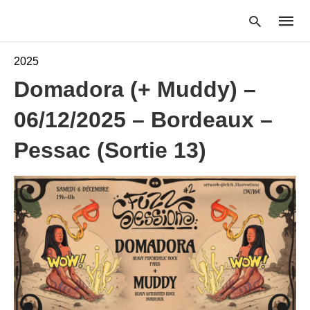
2025
Domadora (+ Muddy) –
Type
06/12/2025 – Bordeaux –
your
searc
query
Pessac (Sortie 13)
and
hit
enter: