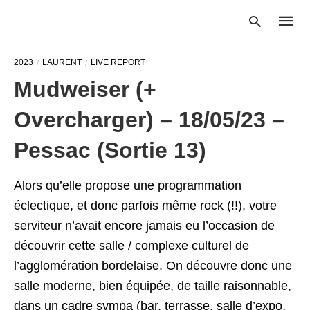
2023
LAURENT
LIVE REPORT
Mudweiser (+
Type
Overcharger) – 18/05/23 –
your
searc
query
Pessac (Sortie 13)
and
hit
enter:
Alors qu’elle propose une programmation
éclectique, et donc parfois même rock (!!), votre
serviteur n’avait encore jamais eu l’occasion de
découvrir cette salle / complexe culturel de
l’agglomération bordelaise. On découvre donc une
salle moderne, bien équipée, de taille raisonnable,
dans un cadre sympa (bar, terrasse, salle d’expo,