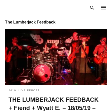
The Lumberjack Feedback
Type
your
searc
query
and
hit
enter:
2019
LIVE REPORT
THE LUMBERJACK FEEDBACK
+ Fiend + Wyatt E. – 18/05/19 –