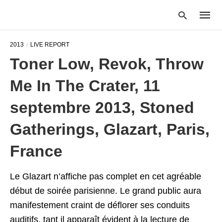
2013
LIVE REPORT
Toner Low, Revok, Throw
Type
Me In The Crater, 11
your
searc
query
septembre 2013, Stoned
and
hit
Gatherings, Glazart, Paris,
enter:
France
Le Glazart n’affiche pas complet en cet agréable
début de soirée parisienne. Le grand public aura
manifestement craint de déflorer ses conduits
auditifs, tant il apparaît évident à la lecture de