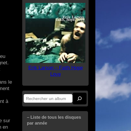
jeu
gnet.
Erik Larson – Faith Hope
t
Love
ans le
ement
Rechercher
nt à
– Liste de tous les disques
e sur
par année
n en