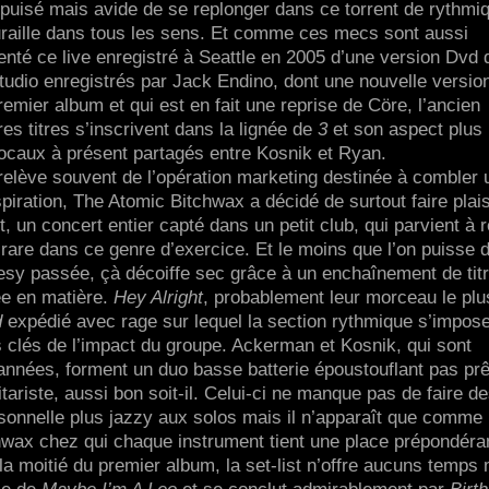
épuisé mais avide de se replonger dans ce torrent de rythmi
ouraille dans tous les sens. Et comme ces mecs sont aussi
nté ce live enregistré à Seattle en 2005 d’une version Dvd 
studio enregistrés par Jack Endino, dont une nouvelle versio
remier album et qui est en fait une reprise de Cöre, l’ancien
es titres s’inscrivent dans la lignée de
3
et son aspect plus
vocaux à présent partagés entre Kosnik et Ryan.
 relève souvent de l’opération marketing destinée à combler 
iration, The Atomic Bitchwax a décidé de surtout faire plais
t, un concert entier capté dans un petit club, qui parvient à 
it rare dans ce genre d’exercice. Et le moins que l’on puisse d
luesy passée, çà décoiffe sec grâce à un enchaînement de tit
ée en matière.
Hey Alright
, probablement leur morceau le plu
d
expédié avec rage sur lequel la section rythmique s’impos
clés de l’impact du groupe. Ackerman et Kosnik, qui sont
années, forment un duo basse batterie époustouflant pas prê
itariste, aussi bon soit-il. Celui-ci ne manque pas de faire d
rsonnelle plus jazzy aux solos mais il n’apparaît que comme 
ax chez qui chaque instrument tient une place prépondéra
la moitié du premier album, la set-list n’offre aucuns temps 