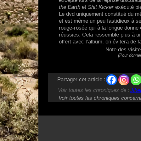
excepté lors de la reprise discuta
the Earth
et
Shit Kicker
exécuté pie
Le dvd uniquement constitué du mê
et est même un peu fastidieux à se 
rouge-rosée qui à la longue donne 
réussies. Cela ressemble plus à un
offert avec l’album, on évitera de f
Note des visit
(Pour donner
Partager cet article :
Voir toutes les chroniques de :
Jih
Voir toutes les chroniques concern