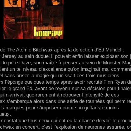
 de The Atomic Bitchwax après la défection d’Ed Mundell,
w Jersey au sein duquel il pouvait enfin laisser exploser son 
aire du père Dave, son maître à penser au sein de Monster Ma
ient un tel niveau d’excellence qu’on imaginait mal commen
l sans briser la magie qui unissait ces trois musiciens
eurs l’éponge quelques temps après avoir recruté Finn Ryan d
blier le grand Ed, avant de revenir sur sa décision pour final
ui n’arrivait que rarement à retrouver l’intensité de ces
x s’embarqua alors dans une série de tournées qui permire
ses marques pour s’imposer comme un guitariste moins
tueux.
e constat que tous ceux qui ont eu la chance de voir le group
itchwax en concert, c’est l’explosion de neurones assurée, o