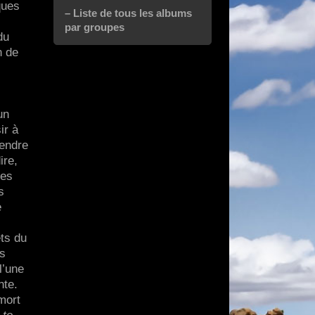
ques
– Liste de tous les albums
par groupes
du
n de
un
ir à
rendre
ire,
res
s
e
ts du
es
l’une
nte.
mort