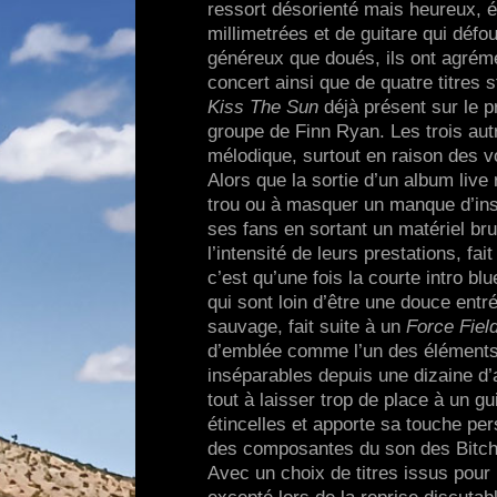
ressort désorienté mais heureux, 
millimetrées et de guitare qui déf
généreux que doués, ils ont agréme
concert ainsi que de quatre titres 
Kiss The Sun
déjà présent sur le p
groupe de Finn Ryan. Les trois autr
mélodique, surtout en raison des 
Alors que la sortie d’un album live
trou ou à masquer un manque d’insp
ses fans en sortant un matériel bru
l’intensité de leurs prestations, fa
c’est qu’une fois la courte intro b
qui sont loin d’être une douce entr
sauvage, fait suite à un
Force Fiel
d’emblée comme l’un des éléments 
inséparables depuis une dizaine d’
tout à laisser trop de place à un gu
étincelles et apporte sa touche pe
des composantes du son des Bitchw
Avec un choix de titres issus pour 