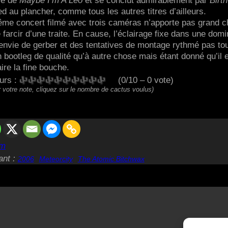
ble de
Maybe I’m A Leo
et se conclut admirablement par
Birth
d au plancher, comme tous les autres titres d’ailleurs.
me concert filmé avec trois caméras n’apporte pas grand 
farcir d’une traite. En cause, l’éclairage fixe dans une dom
envie de gerber et des tentatives de montage rythmé pas to
 bootleg de qualité qu’à autre chose mais étant donné qu’il 
aire la fine bouche.
eurs :
(0/10 – 0 vote)
 votre note, cliquez sur le nombre de cactus voulus)
em
ant :
2006
Meteorcity
The Atomic Bitchwax