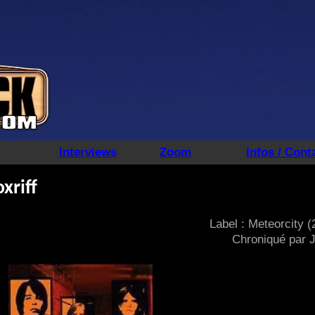
Interviews
Zoom
Infos / Cont
xriff
Label : Meteorcity (
Chroniqué par 