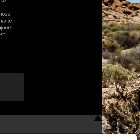
 to
chose
inante
ujours
est