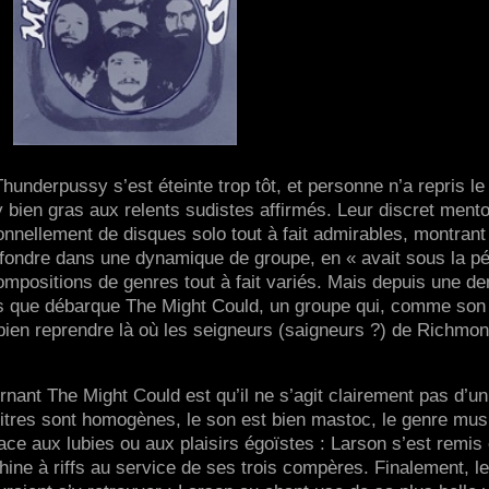
underpussy s’est éteinte trop tôt, et personne n’a repris le
 bien gras aux relents sudistes affirmés. Leur discret mento
onnellement de disques solo tout à fait admirables, montrant
fondre dans une dynamique de groupe, en « avait sous la p
compositions de genres tout à fait variés. Mais depuis une de
es que débarque The Might Could, un groupe qui, comme so
t bien reprendre là où les seigneurs (saigneurs ?) de Richmon
nant The Might Could est qu’il ne s’agit clairement pas d’un
titres sont homogènes, le son est bien mastoc, le genre mus
ace aux lubies ou aux plaisirs égoïstes : Larson s’est remis
ne à riffs au service de ses trois compères. Finalement, l