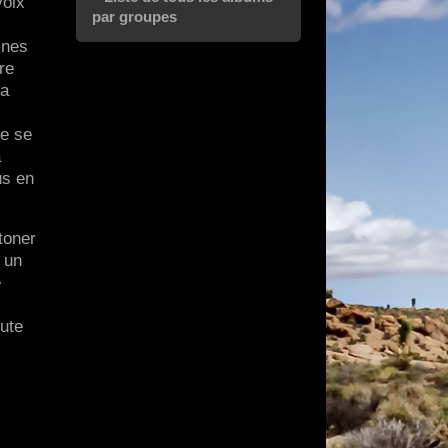
voix
par groupes
ines
re
la
pe se
a
us en
toner
 un
e
oute