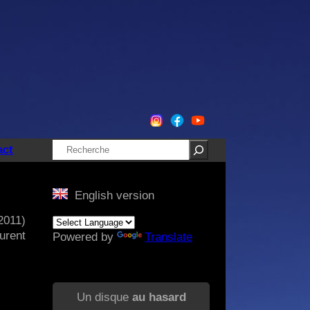
Rechercher
act
English version
2011)
urent
Powered by
Translate
Un disque
au hasard