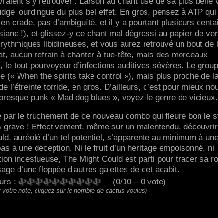
ient s’y retrouver : Larson au chant use de sa plus belle 
udge lourdingue du plus bel effet. En gros, pensez à ATP qui
n crade, pas d’ambiguïté, et il y a pourtant plusieurs centa
iane !), et glissez-y ce chant mal dégrossi au papier de ver
s rythmiques libidineuses, et vous aurez retrouvé un bout de 
t, aucun refrain à chanter à tue-tête, mais des morceaux
ux, le tout pourvoyeur d’infections auditives sévères. Le grou
e (« When the spirits take control »), mais plus proche de l
l’étreinte torride, en gros. D’ailleurs, c’est pour mieux no
e presque punk « Mad dog blues », voyez le genre de vicieux.
e par le truchement de ce nouveau combo qui fleure bon le s
as grave ! Effectivement, même sur un malentendu, découvrir
ld, auréolé d’un tel potentiel, s’apparente au minimum à un
as à une déception. Ni le fruit d’un héritage empoisonné, ni
tion incestueuse, The Might Could est parti pour tracer sa r
age d’une floppée d’autres galettes de cet acabit.
eurs :
(0/10 – 0 vote)
 votre note, cliquez sur le nombre de cactus voulus)