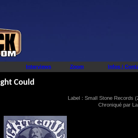
Interviews
Zoom
Infos / Cont
ight Could
Label : Small Stone Records (
Chroniqué par La