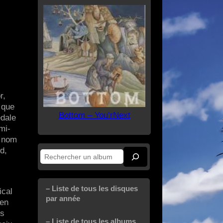
r,
 que
Bottom – You’rNext
édale
mi-
n nom
d,
Rechercher
– Liste de tous les disques
ical
par année
 en
es
– Liste de tous les albums