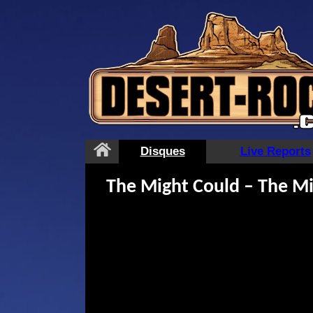
Aller
au
contenu
Disques
Live Reports
The Might Could – The M