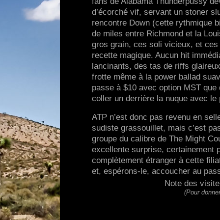
fans de Alabama Thunderpussy devra
d’écorché vif, servant un stoner sl
rencontre Down (cette rythmique bie
de miles entre Richmond et la Louis
gros grain, ces soli vicieux, et ce
recette magique. Aucun hit immédia
lancinants, des tas de riffs glaire
frotte même à la power ballad suav
passe à $10 avec option MST que de 
coller un derrière la nuque avec l
ATP n’est donc pas revenu en sell
sudiste grassouillet, mais c’est p
groupe du calibre de The Might Cou
excellente surprise, certainement p
complètement étranger à cette filia
et, espérons-le, accoucher au pass
Note des visit
(Pour donner