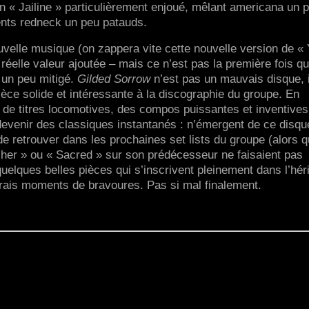
’un « Jailine » particulièrement enjoué, mêlant americana un 
lents redneck un peu patauds.
velle musique (on zappera vite cette nouvelle version de «
réelle valeur ajoutée – mais ce n’est pas la première fois q
t un peu mitigé.
Gilded Sorrow
n’est pas un mauvais disque, i
ce solide et intéressante à la discographie du groupe. En
u de titres locomotives, des compos puissantes et inventives
devenir des classiques instantanés : n’émergent de ce disqu
e retrouver dans les prochaines set lists du groupe (alors 
r » ou « Sacred » sur son prédécesseur ne faisaient pas
quelques belles pièces qui s’inscrivent pleinement dans l’hér
ais moments de bravoures. Pas si mal finalement.