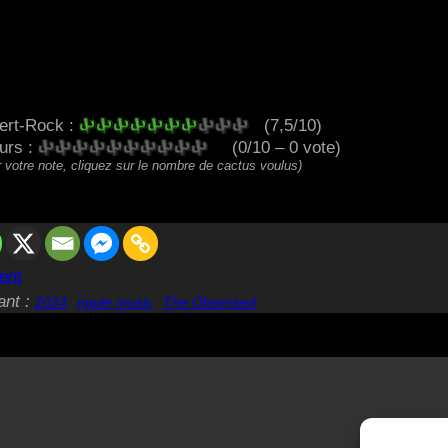
ert-Rock :
(7,5/10)
eurs :
(0/10 – 0 vote)
 votre note, cliquez sur le nombre de cactus voulus)
ent
ant :
2024
ripple music
The Obsessed