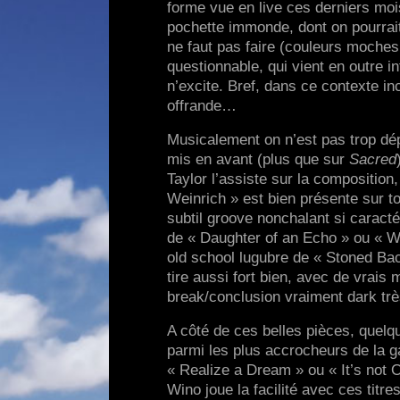
forme vue en live ces derniers moi
pochette immonde, dont on pourrait
ne faut pas faire (couleurs moches
questionnable, qui vient en outre i
n’excite. Bref, dans ce contexte in
offrande…
Musicalement on n’est pas trop dé
mis en avant (plus que sur
Sacred
Taylor l’assiste sur la composition
Weinrich » est bien présente sur tou
subtil groove nonchalant si caracté
de « Daughter of an Echo » ou « W
old school lugubre de « Stoned Ba
tire aussi fort bien, avec de vrais
break/conclusion vraiment dark trè
A côté de ces belles pièces, quelq
parmi les plus accrocheurs de la g
« Realize a Dream » ou « It’s not 
Wino joue la facilité avec ces titr