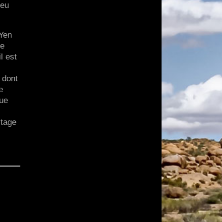
peu
 Yen
ue
l est
 dont
e
que
itage