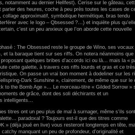
s, notamment au dernier Hellfest). Cerise sur le gâteau, cet
 parler des heures, coche à peu près toutes les cases de ce
, collage approximatif, symbolique hermétique, bras tendu
nterférer avec le logo – Qbsessed ?…) et inquiète plus qu’ell
certain, c’est un peu anxieux que l’on aborde cette nouvelle
phasé : The Obsessed reste le groupe de Wino, ses vocaux
), et la baraque tient sur ses riffs. On notera néanmoins que
, proposant quelques bribes d’accords ici ou là… mais la « p
te cette galette, à travers ces riffs lourds et gras et ce très
ristique. On passe un vrai bon moment à dodeliner sur les ri
ellspring-Dark Sunshine », clairement, de même que sur le
ck to the Bomb Age »… Le morceau-titre « Gilded Sorrow » 
 moments de grâce, dont des soli déchirants et un
s intelligents…
ues titres ont un peu plus de mal à surnager, même s’ils son
alette… paradoxal ? Toujours est-il que des titres comme
OK » (déja joué en live) vous resteront longtemps en tête, m
es catchy manquant un peu de profondeur, d’originalité et