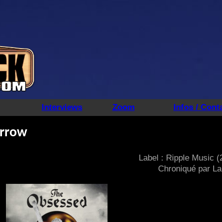
Interviews
Zoom
Infos / Cont
orrow
Label : Ripple Music (
Chroniqué par La