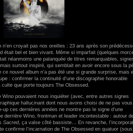
n n’en croyait pas nos oreilles : 23 ans après son prédécess
 était bel et bien vivant. Même si imparfait (quelques mor
ait néanmoins une palanquée de titres remarquables, signe
mais surtout inspiré, qui semblait en avoir encore sous la p
de ce nouvel album n’a pas été une si grande surprise, mais e
oupe : confirmer la continuité d’une discographie honorable
ura culte que porte toujours The Obsessed.
de Wino pouvaient nous inquiéter (avec, entre autres signes
raphique hallucinant dont nous avons choisi de ne pas vous
 line-up ces dernières années ne montre pas le signe d’une
e derrière Wino, frontman et leader incontestable : autour d
is
Sacred
, ça valse côté bassiste… En revanche, l’incorpora
te confirme l’incarnation de The Obsessed en quatuor (sous