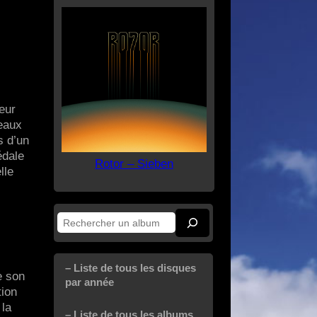
eur
ceaux
s d’un
édale
Rotor – Sieben
lle
Rechercher
– Liste de tous les disques
e son
par année
tion
 la
– Liste de tous les albums