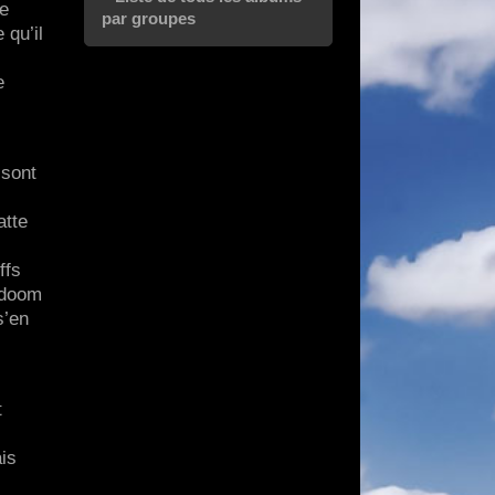
te
par groupes
 qu’il
e
 sont
atte
ffs
 doom
s’en
t
ais