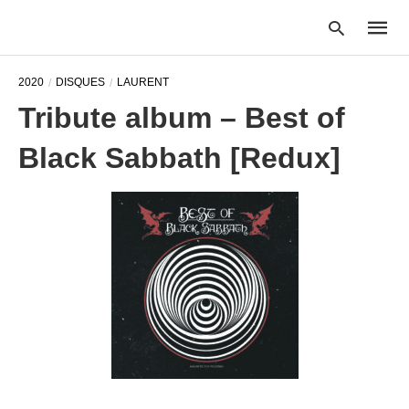
2020
DISQUES
LAURENT
Tribute album – Best of
Type
Black Sabbath [Redux]
your
searc
query
and
hit
enter: