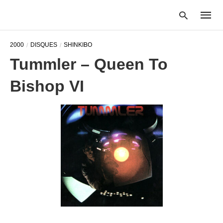
2000
DISQUES
SHINKIBO
Tummler – Queen To
Type
Bishop VI
your
searc
query
and
hit
enter: