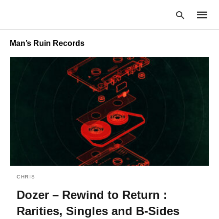
Man’s Ruin Records
Type
your
searc
query
and
hit
enter:
CHRIS
Dozer – Rewind to Return :
Rarities, Singles and B-Sides