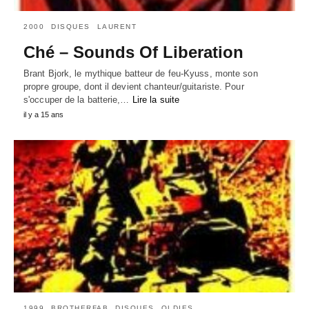
2000
DISQUES
LAURENT
Ché – Sounds Of Liberation
Brant Bjork, le mythique batteur de feu-Kyuss, monte son
propre groupe, dont il devient chanteur/guitariste. Pour
s'occuper de la batterie,…
Lire la suite
il y a 15 ans
1999
BROTHERFAB
DISQUES
OLDIES