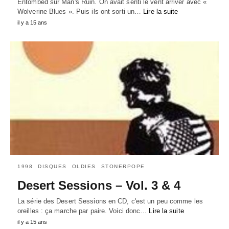
Entombed sur Man's Ruin. On avait senti le vent arriver avec «
Wolverine Blues ». Puis ils ont sorti un…
Lire la suite
il y a 15 ans
1998
DISQUES
OLDIES
STONERPOPE
Desert Sessions – Vol. 3 & 4
La série des Desert Sessions en CD, c'est un peu comme les
oreilles : ça marche par paire. Voici donc…
Lire la suite
il y a 15 ans