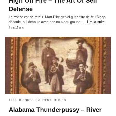
High On Fire – The Art Of Self
Defense
Le mythe est de retour. Matt Pike génial guitariste de feu Sleep
déboule, oui déboule avec son nouveau groupe :…
Lire la suite
il y a 15 ans
1999
DISQUES
LAURENT
OLDIES
Alabama Thunderpussy – River