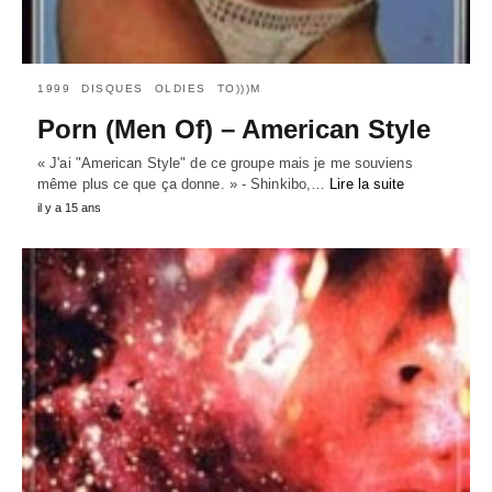
1999
DISQUES
OLDIES
TO)))M
Porn (Men Of) – American Style
« J'ai "American Style" de ce groupe mais je me souviens
même plus ce que ça donne. » - Shinkibo,…
Lire la suite
il y a 15 ans