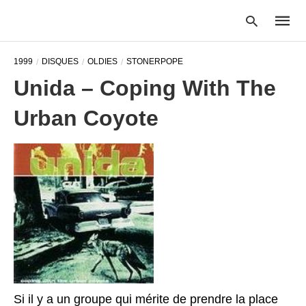
1999
DISQUES
OLDIES
STONERPOPE
Unida – Coping With The
Type
Urban Coyote
your
searc
query
and
hit
enter:
Si il y a un groupe qui mérite de prendre la place