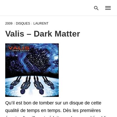
2009
DISQUES
LAURENT
Valis – Dark Matter
Type
your
searc
query
and
hit
enter:
Qu’il est bon de tomber sur un disque de cette
qualité de temps en temps. Dès les premières