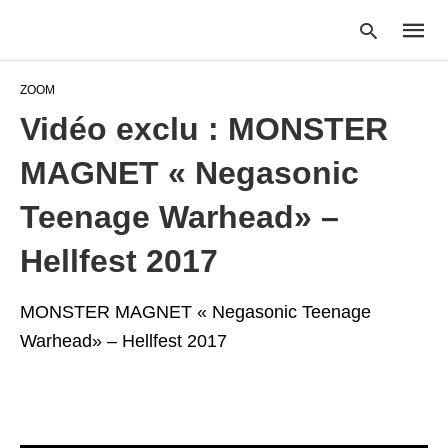
ZOOM
Vidéo exclu : MONSTER
Type
MAGNET « Negasonic
your
searc
query
Teenage Warhead» –
and
hit
Hellfest 2017
enter:
MONSTER MAGNET « Negasonic Teenage
Warhead» – Hellfest 2017