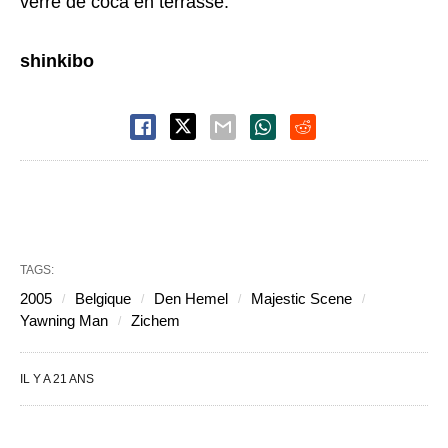
verre de coca en terrasse.
shinkibo
TAGS:
2005
Belgique
Den Hemel
Majestic Scene
Yawning Man
Zichem
IL Y A 21 ANS