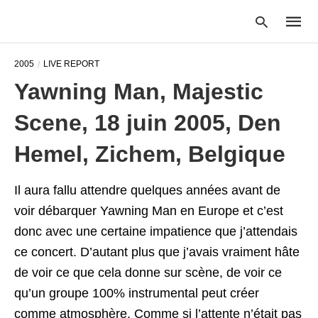
2005
LIVE REPORT
Yawning Man, Majestic
Type
Scene, 18 juin 2005, Den
your
searc
query
Hemel, Zichem, Belgique
and
hit
enter:
Il aura fallu attendre quelques années avant de
voir débarquer Yawning Man en Europe et c’est
donc avec une certaine impatience que j’attendais
ce concert. D’autant plus que j’avais vraiment hâte
de voir ce que cela donne sur scène, de voir ce
qu’un groupe 100% instrumental peut créer
comme atmosphère. Comme si l’attente n’était pas