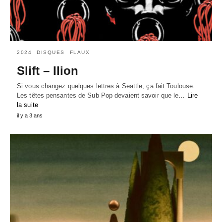
2024
DISQUES
FLAUX
Slift – Ilion
Si vous changez quelques lettres à Seattle, ça fait Toulouse.
Les têtes pensantes de Sub Pop devaient savoir que le…
Lire
la suite
il y a 3 ans