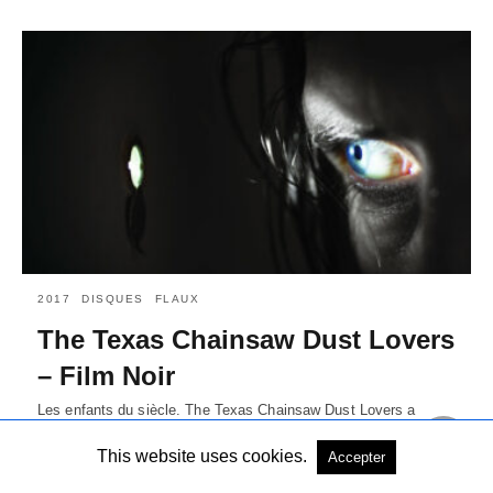
2017
DISQUES
FLAUX
The Texas Chainsaw Dust Lovers
– Film Noir
Les enfants du siècle. The Texas Chainsaw Dust Lovers a
toujours eu l'âme généreuse et la gonade conquérante. Ses
précédentes…
Lire la suite
This website uses cookies.
Accepter
il y a 9 ans