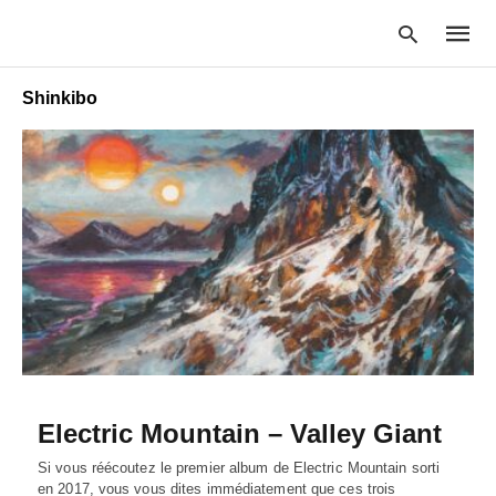
Shinkibo
Type
your
searc
query
and
hit
enter:
Electric Mountain – Valley Giant
Si vous réécoutez le premier album de Electric Mountain sorti
en 2017, vous vous dites immédiatement que ces trois