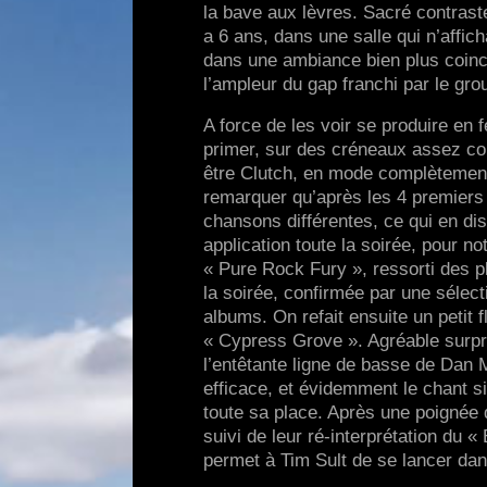
la bave aux lèvres. Sacré contraste
a 6 ans, dans une salle qui n’affic
dans une ambiance bien plus coinc
l’ampleur du gap franchi par le gro
A force de les voir se produire en f
primer, sur des créneaux assez cou
être Clutch, en mode complètement l
remarquer qu’après les 4 premiers 
chansons différentes, ce qui en disa
application toute la soirée, pour n
« Pure Rock Fury », ressorti des 
la soirée, confirmée par une sélect
albums. On refait ensuite un petit 
« Cypress Grove ». Agréable surpri
l’entêtante ligne de basse de Dan 
efficace, et évidemment le chant si
toute sa place. Après une poignée d
suivi de leur ré-interprétation du «
permet à Tim Sult de se lancer dans