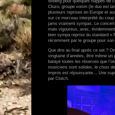
Wiberg pour quelques nappes de cl
Cluzo, groupe voisin (le duo est l
plusieurs reprises en Europe et au
sur ce morceau interprété du coup à
jams vraiment sympas. Le concert r
mais vigoureux, avec, évidemment, 
bien sympa reprise du standard « 
récemment par le groupe pour son
Que dire au final après ce set ? O
vingtaine d’années, être même un p
balayé toutes les réserves que l’on
musiciens sont solides, le choix des
impros est réjouissante… Une supe
par Clutch.