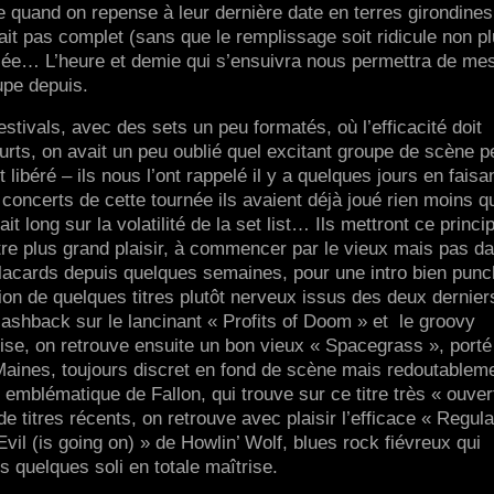
 quand on repense à leur dernière date en terres girondines,
hait pas complet (sans que le remplissage soit ridicule non pl
ée… L’heure et demie qui s’ensuivra nous permettra de me
upe depuis.
estivals, avec des sets un peu formatés, où l’efficacité doit
rts, on avait un peu oublié quel excitant groupe de scène p
ibéré – ils nous l’ont rappelé il y a quelques jours en faisa
concerts de cette tournée ils avaient déjà joué rien moins q
it long sur la volatilité de la set list… Ils mettront ce princi
otre plus grand plaisir, à commencer par le vieux mais pas da
placards depuis quelques semaines, pour une intro bien punc
ion de quelques titres plutôt nerveux issus des deux dernier
flashback sur le lancinant « Profits of Doom » et le groovy
se, on retrouve ensuite un bon vieux « Spacegrass », porté
Maines, toujours discret en fond de scène mais redoutablem
 emblématique de Fallon, qui trouve sur ce titre très « ouver
e titres récents, on retrouve avec plaisir l’efficace « Regula
 Evil (is going on) » de Howlin’ Wolf, blues rock fiévreux qui
 quelques soli en totale maîtrise.