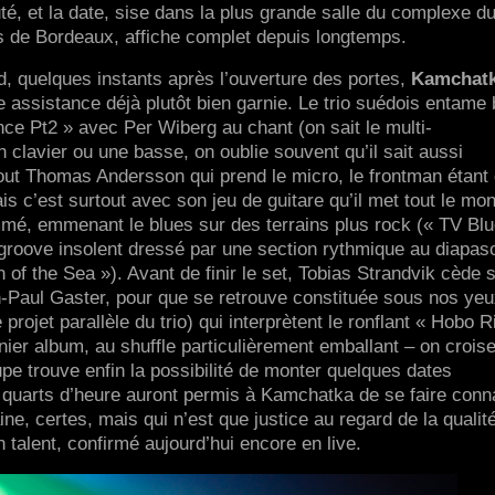
té, et la date, sise dans la plus grande salle du complexe d
s de Bordeaux, affiche complet depuis longtemps.
d, quelques instants après l’ouverture des portes,
Kamchat
assistance déjà plutôt bien garnie. Le trio suédois entame b
nce Pt2 » avec Per Wiberg au chant (on sait le multi-
n clavier ou une basse, on oublie souvent qu’il sait aussi
rtout Thomas Andersson qui prend le micro, le frontman étant
s c’est surtout avec son jeu de guitare qu’il met tout le mo
ammé, emmenant le blues sur des terrains plus rock (« TV Blu
 groove insolent dressé par une section rythmique au diapas
of the Sea »). Avant de finir le set, Tobias Strandvik cède 
-Paul Gaster, pour que se retrouve constituée sous nos yeu
rojet parallèle du trio) qui interprètent le ronflant « Hobo R
rnier album, au shuffle particulièrement emballant – on crois
upe trouve enfin la possibilité de monter quelques dates
uarts d’heure auront permis à Kamchatka de se faire conna
ine, certes, mais qui n’est que justice au regard de la qualit
talent, confirmé aujourd’hui encore en live.