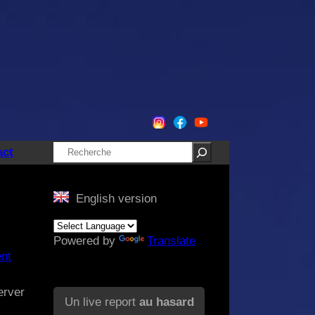
Rechercher
act
English version
Powered by
Translate
nt
erver
Un live report
au hasard