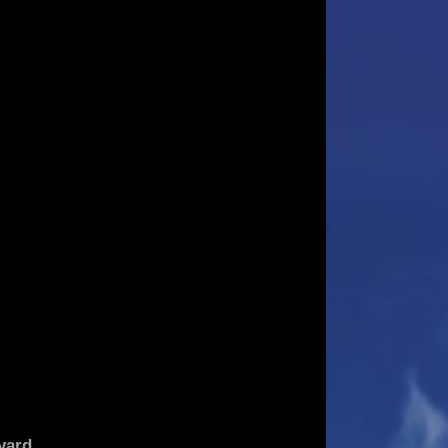
yard
.