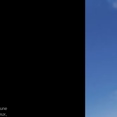
 une
eux,