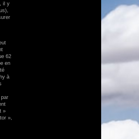
 il y
us),
surer
eut
nt
ue 62
pe en
té
hy à
s
 par
ent
t »
tor »,