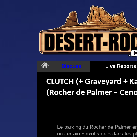
Aller
au
contenu
Disques
Live Reports
CLUTCH (+ Graveyard + K
(Rocher de Palmer – Cen
Le parking du Rocher de Palmer en 
un certain « exotisme » dans les p