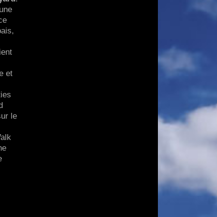
 une
ce
ais,
ient
e et
ties
d
ur le
Walk
ne
e