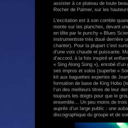
assister à ce plateau de toute beau
Rocher de Palmer, sur les hauteur
L’excitation est à son comble quan
monte sur les planches, devant une 
en tête par le punchy « Blues Scie
instrumentiste très doué derrière u
chanter). Pour la plupart c’est su
d’une voix chaude et puissante. Mai
d’accord, à la fois inspiré et enfl
« Sing Along Song »), enrobé d’un
ses impros et solos (superbe « Son 
kit aux baguettes expertes de Jean
formation de base de King Hobo (le p
l’un des meilleurs titres de leur de
toujours les doigts pour que le gro
ensemble… Un peu moins de trois q
auprès d’un large public : une auba
discographique du groupe et de son 