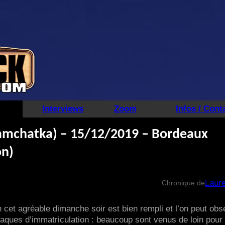
Interviews
Zoom
Infos / Cont
amchatka) – 15/12/2019 – Bordeaux
on)
Laure
Chronique de
cet agréable dimanche soir est bien rempli et l’on peut obs
laques d’immatriculation : beaucoup sont venus de loin pour