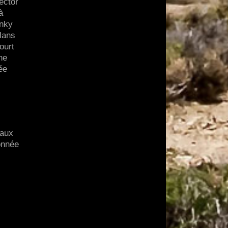
ector
à
unky
plans
ourt
ne
ée
 aux
onnée