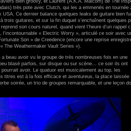
aviers bien groovy, et Laurent (A.K.A. Malcom) de The Insp
andais) très pote avec Clutch, qui les a emmenés en tournée 
x USA. Ce dernier balance quelques leaks de guitare bien f
 trois guitares, et sur la fin duquel s’enchaînent quelques 
eprend son cours naturel, quand vient l’heure d’un rappel c
l’incontournable « Electric Worry », articulé ce soir avec u
Fortunate Son » de Creedence (encore une reprise enregistr
 « The Weathermaker Vault Series »).
n a beau avoir vu le groupe de très nombreuses fois en une
eu blasé parfois, sur disque ou sur scène… ce soir ils ont
 pourrait avoir. Le quatuor est musicalement au top, les
 titres est à la fois efficace et aventureux, la place laissée
rbe soirée, un trio de groupes remarquable, et une leçon d