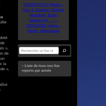
u
DESERTFEST Berlin –
Jour 2 (Electric Wizard,
Monolord, Elder,
ka
Monomyth,…) –
ille
29/04/2016 (Astra –
Berlin, Allemagne)
 doté
nde
es »,
Rechercher
on de
son
x la
– Liste de tous nos live
ide »,
reports par année
e
ître
é