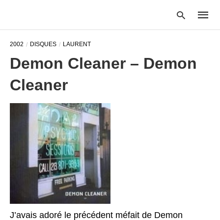
2002
DISQUES
LAURENT
Demon Cleaner – Demon
Type
Cleaner
your
searc
query
and
hit
enter:
J’avais adoré le précédent méfait de Demon