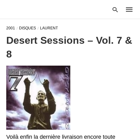
2001
DISQUES
LAURENT
Desert Sessions – Vol. 7 &
Type
8
your
searc
query
and
hit
enter:
Voilà enfin la dernière livraison encore toute