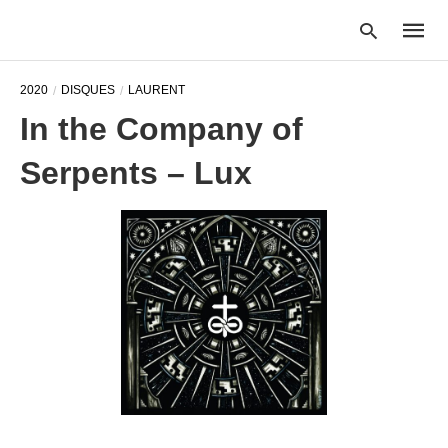
2020
DISQUES
LAURENT
In the Company of
Type
Serpents – Lux
your
searc
query
and
hit
enter: