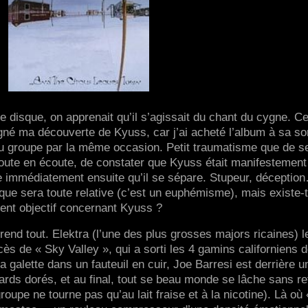
e disque, on apprenait qu’il s’agissait du chant du cygne. C
 ma découverte de Kyuss, car j’ai acheté l’album à sa sor
du groupe par la même occasion. Petit traumatisme que de se
écoute en écoute, de constater que Kyuss était manifestement
e immédiatement ensuite qu’il se sépare. Stupeur, déceptio
ique sera toute relative (c’est un euphémisme), mais existe-t-
ment objectif concernant Kyuss ?
nd tout. Elektra (l’une des plus grosses majors ricaines) l
cès de « Sky Valley », qui a sorti les 4 gamins californiens 
a galette dans un fauteuil en cuir, Joe Barresi est derrière u
tards dorés, et au final, tout se beau monde se lâche sans r
 groupe ne tourne pas qu’au lait fraise et à la nicotine). Là où