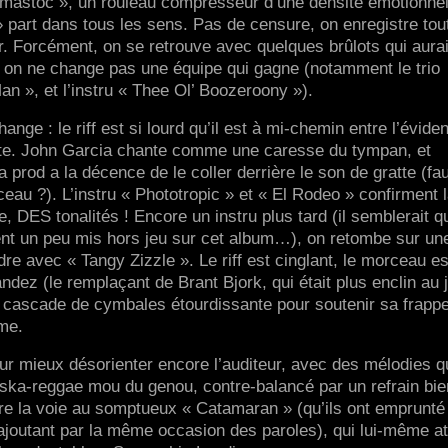
« mastoc », un rouleau compresseur d’une densité émotionnel
 part dans tous les sens. Pas de censure, on enregistre tou
r. Forcément, on se retrouve avec quelques brûlots qui aura
, on ne change pas une équipe qui gagne (notamment le trio
an », et l’instru « Thee Ol’ Boozeroony »).
ange : le riff est si lourd qu’il est à mi-chemin entre l’évide
iste. John Garcia chante comme une caresse du tympan, et
la prod a la décence de le coller derrière le son de gratte (fa
ceau ?). L’instru « Phototropic » et « El Rodeo » confirment 
e, DES tonalités ! Encore un instru plus tard (il semblerait q
ient un peu mis hors jeu sur cet album…), on retombe sur un
 avec « Tangy Zizzle ». Le riff est cinglant, le morceau es
andez (le remplaçant de Brant Bjork, qui était plus enclin au 
e cascade de cymbales étourdissante pour soutenir sa frapp
me.
ur mieux désorienter encore l’auditeur, avec des mélodies q
ux ska-reggae mou du genou, contre-balancé par un refrain bie
re la voie au somptueux « Catamaran » (qu’ils ont emprunté
joutant par la même occasion des paroles), qui lui-même at