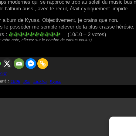
mps modernes qui se rapproche trop au soleil du music busi
 de l’album aussi, avec le recul, était cyniquement limpide.
eur album de Kyuss. Objectivement, je crains que non.
s le posséder me semble relever de la plus crasse hérésie.
rs :
(10/10 – 2 votes)
 votre note, cliquez sur le nombre de cactus voulus)
ent
ant :
1995
90s
Elektra
Kyuss