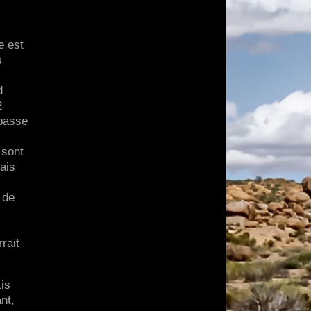
e est
s
s
d
2
 basse
 sont
ais
 de
rait
tis
nt,