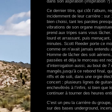
dans son aspiration (inspiration ?)
Ce dernier titre, qui clôt l’album,
incidemment de leur carrière : sur 
bien choisi, tant les paroles presq
vibrations de son organe majestue
prend aux tripes sans vous lâcher.
lourd et arrassant, puis menaçant, 
minutes. Scott Reeder porte ce mor
comme on n’avait jamais entendu a
Homme de lâcher des soli aériens, 
passées et déja le morceau est red
d’interrogation aussi, au bout de 7 
mangés,jusqu’à ce rebond final, q
riffs et de soli, dans une orgie éle
concert : plusieurs lignes de guit
enchevêtrés à l’infini, si bien que 
continuer à tourner des heures ent
C’est un peu la carrière du groupe
sur des bases underground, incertai