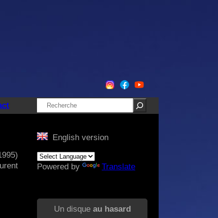
Rechercher
act
English version
(1995)
urent
Powered by
Translate
Un disque
au hasard