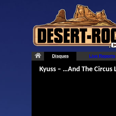
Aller
au
contenu
Disques
Live Reports
Kyuss – …And The Circus