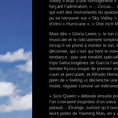
Valley » était d’une homogénéité 
forçant l’admiration, « …Circus… »
qui sort des instruments du quatuo
pu se retrouver sur « Sky Valley »
d’intro « Hurricane », « One Inch M
Mais dès « Gloria Lewis », le ton ch
musicale et le ridiculement simpl
lorsqu’il se prend à monter le ton, 
déconner, qui c’est qui tient le mor
tendance : pas une tonalité spécial
trips hallucinogènes de Garcia l’a
bombe Kyuss-esque de premier ordre
court et percutant, et Alfredo Hern
plein de « feeling ») déclenche un
mulet, régulier comme un métrono
« Size Queen » déboule ensuite po
l’on croiraient inspirées d’un vie
pataud… Etrange, surtout qu’il ouv
leurs potes de Yawning Man, en y a