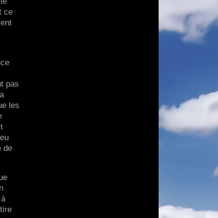
le
t ce
ient
nce
ut pas
la
ue les
e
t
jeu
e de
ue
n
 à
tire