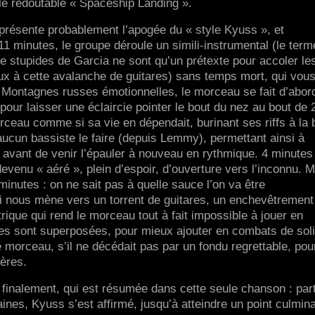
 le redoutable « Spaceship Landing ».
 représente probablement l’apogée du « style Kyuss », et
11 minutes, le groupe déroule un simili-instrumental (le term
ue stupides de Garcia ne sont qu’un prétexte pour accoler le
ux à cette avalanche de guitares) sans temps mort, qui vou
 Montagnes russes émotionnelles, le morceau se fait d’abor
pour laisser une éclaircie pointer le bout du nez au bout de 
ceau comme si sa vie en dépendait, burinant ses riffs à la
ucun bassiste le faire (depuis Lemmy), permettant ainsi à
avant de venir l’épauler à nouveau en rythmique. 4 minutes
evenu « aéré », plein d’espoir, d’ouverture vers l’inconnu. M
minutes : on ne sait pas à quelle sauce l’on va être
ui nous mène vers un torrent de guitares, un enchevêtrement
ctrique qui rend le morceau tout à fait impossible à jouer en
ares sont superposées, pour mieux ajouter en combats de soli
le morceau, s’il ne décédait pas par un fondu regrettable, pour
ières.
, finalement, qui est résumée dans cette seule chanson : par
nes, Kyuss s’est affirmé, jusqu’à atteindre un point culmina