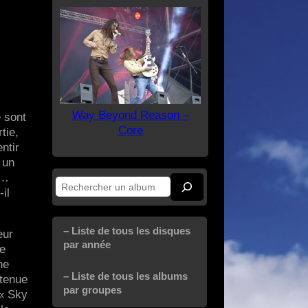
Way Beyond Reason –
e sont
Core
tie,
ntir
 un
n…
Rechercher
il
– Liste de tous les disques
eur
par année
de
ne
– Liste de tous les albums
etenue
par groupes
 « Sky