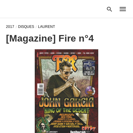
2017
DISQUES
LAURENT
[Magazine] Fire n°4
Type
your
searc
query
and
hit
enter: