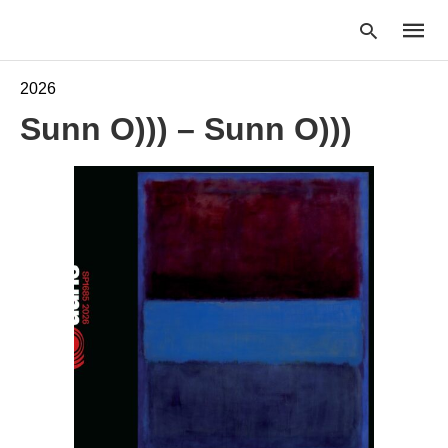
2026
Sunn O))) – Sunn O)))
Type
your
searc
query
and
hit
enter: