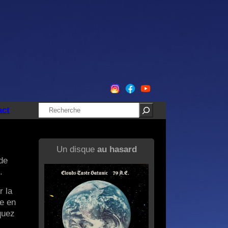
Rechercher
act
Un disque
au hasard
de
.
r la
ge en
quez