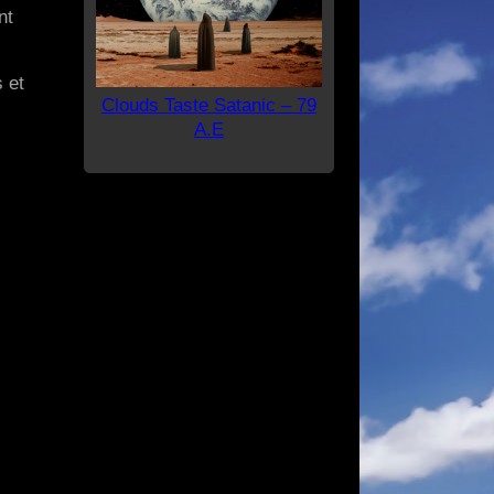
nt
 et
Clouds Taste Satanic – 79
A.E